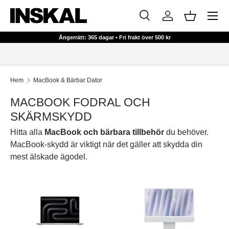
Meny
HOPPA TILL INNEHÅLL
Sök
Logga in
Korg
Sök
Sök
Ångerrätt: 365 dagar • Fri frakt över 500 kr
Hem
MacBook & Bärbar Dator
MACBOOK FODRAL OCH
SKÄRMSKYDD
Hitta alla
MacBook och bärbara tillbehör
du behöver.
MacBook-skydd är viktigt när det gäller att skydda din
mest älskade ägodel.