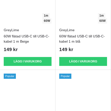
1m
1m
60W
60W
GreyLime
GreyLime
60W flätad USB-C till USB-C-
60W flätad USB-C till USB-C-
kabel 1 m Beige
kabel 1 m blå
149 kr
149 kr
LÄGG I VARUKORG
LÄGG I VARUKORG
Popular
Popular