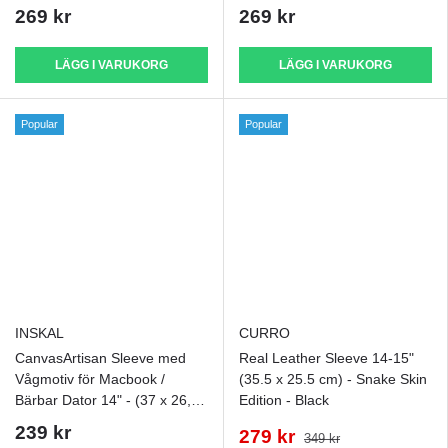
cm) - Grå
cm) - Svart
269 kr
269 kr
LÄGG I VARUKORG
LÄGG I VARUKORG
Popular
Popular
INSKAL
CURRO
CanvasArtisan Sleeve med
Real Leather Sleeve 14-15"
Vågmotiv för Macbook /
(35.5 x 25.5 cm) - Snake Skin
Bärbar Dator 14" - (37 x 26,5
Edition - Black
x 2 cm) - Blå
239 kr
279 kr
349 kr