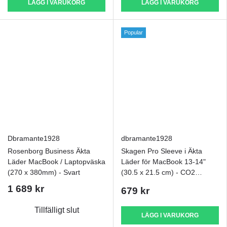
LÄGG I VARUKORG
LÄGG I VARUKORG
Popular
Dbramante1928
dbramante1928
Rosenborg Business Äkta
Skagen Pro Sleeve i Äkta
Läder MacBook / Laptopväska
Läder för MacBook 13-14"
(270 x 380mm) - Svart
(30.5 x 21.5 cm) - CO2
Neutral - Tan
1 689 kr
679 kr
Tillfälligt slut
LÄGG I VARUKORG