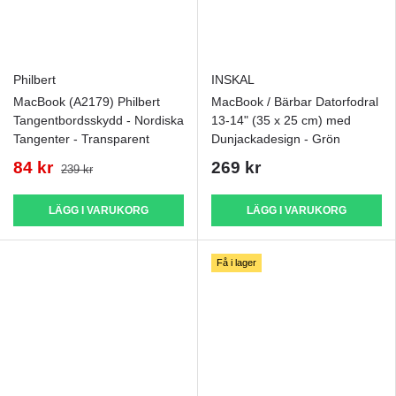
Philbert
INSKAL
MacBook (A2179) Philbert
MacBook / Bärbar Datorfodral
Tangentbordsskydd - Nordiska
13-14" (35 x 25 cm) med
Tangenter - Transparent
Dunjackadesign - Grön
84 kr
269 kr
239 kr
LÄGG I VARUKORG
LÄGG I VARUKORG
Få i lager