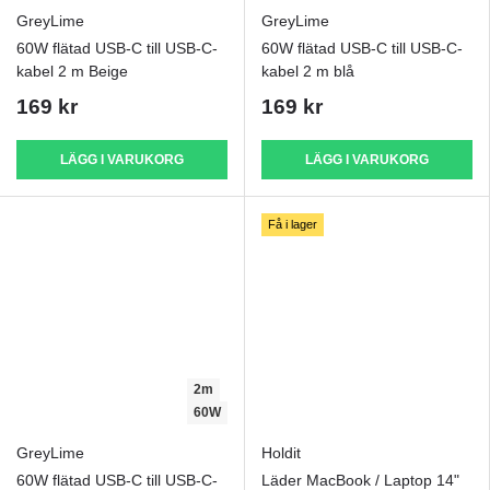
GreyLime
GreyLime
60W flätad USB-C till USB-C-
60W flätad USB-C till USB-C-
kabel 2 m Beige
kabel 2 m blå
169 kr
169 kr
LÄGG I VARUKORG
LÄGG I VARUKORG
Få i lager
2m
60W
GreyLime
Holdit
60W flätad USB-C till USB-C-
Läder MacBook / Laptop 14"