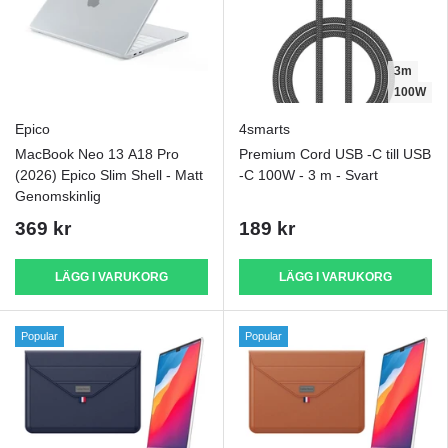
3m
100W
Epico
4smarts
MacBook Neo 13 A18 Pro
Premium Cord USB -C till USB
(2026) Epico Slim Shell - Matt
-C 100W - 3 m - Svart
Genomskinlig
369 kr
189 kr
LÄGG I VARUKORG
LÄGG I VARUKORG
Popular
Popular