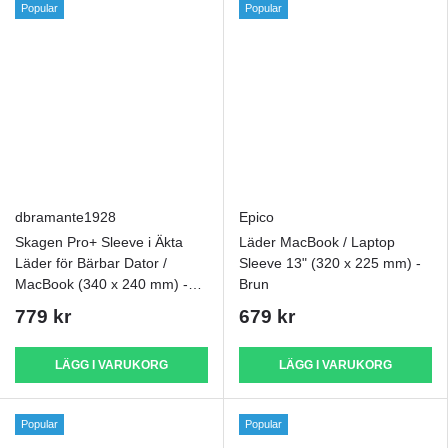
Popular
Popular
dbramante1928
Epico
Skagen Pro+ Sleeve i Äkta
Läder MacBook / Laptop
Läder för Bärbar Dator /
Sleeve 13" (320 x 225 mm) -
MacBook (340 x 240 mm) -
Brun
CO2-neutral - Svart
779 kr
679 kr
LÄGG I VARUKORG
LÄGG I VARUKORG
Popular
Popular