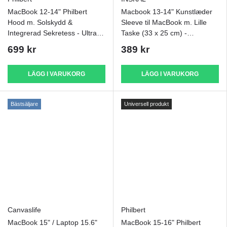
MacBook 12-14" Philbert
Macbook 13-14" Kunstlæder
Hood m. Solskydd &
Sleeve til MacBook m. Lille
Integrerad Sekretess - Ultra
Taske (33 x 25 cm) -
Slim - Svart
Mørkebrun
699 kr
389 kr
LÄGG I VARUKORG
LÄGG I VARUKORG
Bästsäljare
Universell produkt
Canvaslife
Philbert
MacBook 15" / Laptop 15.6"
MacBook 15-16" Philbert