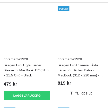
Popular
dbramante1928
dbramante1928
Skagen Pro Ægte Læder
Skagen Pro+ Sleeve i Äkta
Sleeve Til MacBook 13" (31.5
Läder för Bärbar Dator /
x 21.5 Cm) - Black
MacBook (312 x 220 mm) -
CO2-neutral - Tan
819 kr
479 kr
Tillfälligt slut
LÄGG I VARUKORG