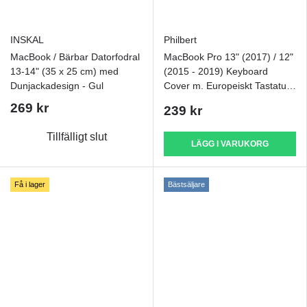
INSKAL
Philbert
MacBook / Bärbar Datorfodral
MacBook Pro 13" (2017) / 12"
13-14" (35 x 25 cm) med
(2015 - 2019) Keyboard
Dunjackadesign - Gul
Cover m. Europeiskt Tastatur -
Transparent / Svart
269 kr
239 kr
Tillfälligt slut
LÄGG I VARUKORG
Få i lager
Bästsäljare