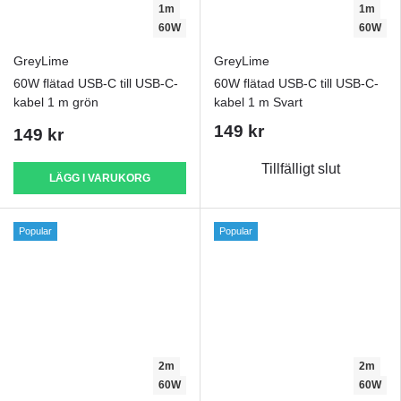
1m
1m
60W
60W
GreyLime
GreyLime
60W flätad USB-C till USB-C-
60W flätad USB-C till USB-C-
kabel 1 m grön
kabel 1 m Svart
149 kr
149 kr
Tillfälligt slut
LÄGG I VARUKORG
Popular
Popular
2m
2m
60W
60W