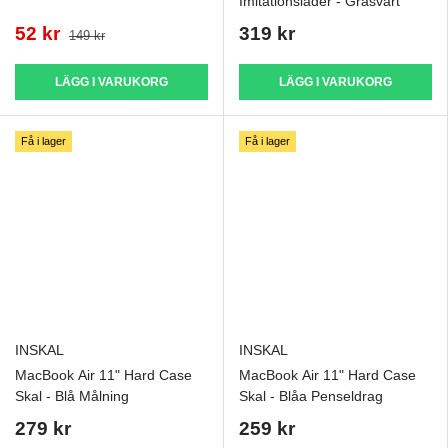
Imitationsläder - Gråsvart
52 kr
319 kr
149 kr
LÄGG I VARUKORG
LÄGG I VARUKORG
Få i lager
Få i lager
INSKAL
INSKAL
MacBook Air 11" Hard Case
MacBook Air 11" Hard Case
Skal - Blå Målning
Skal - Blåa Penseldrag
279 kr
259 kr