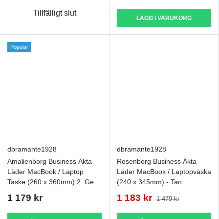
Tillfälligt slut
LÄGG I VARUKORG
Popular
dbramante1928
dbramante1928
Amalienborg Business Äkta
Rosenborg Business Äkta
Läder MacBook / Laptop
Läder MacBook / Laptopväska
Taske (260 x 360mm) 2. Gen
(240 x 345mm) - Tan
- Tan
1 179 kr
1 183 kr
1 479 kr