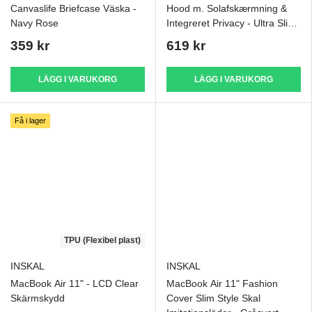
Canvaslife Briefcase Väska -
Hood m. Solafskærmning &
Navy Rose
Integreret Privacy - Ultra Slim
- Sort
359 kr
619 kr
LÄGG I VARUKORG
LÄGG I VARUKORG
Få i lager
TPU (Flexibel plast)
INSKAL
INSKAL
MacBook Air 11" - LCD Clear
MacBook Air 11" Fashion
Skärmskydd
Cover Slim Style Skal