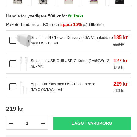
Handla för ytterligare
500 kr
för
fri frakt
Paketerbjudande - Köp och
spara 15%
på tillbehör
185 kr
Smartline PD (Power Delivery) 20W Väggladdare
med USB-C - Vit
218 kr
127 kr
Smartline USB-C till USB-C-Kabel (3A/60W) - 2
m. - Vit
149 kr
229 kr
Apple EarPods med USB-C Connector
(MYQY3ZM/A) - Vit
269 kr
219 kr
Antal
LÄGG I VARUKORG
-
+