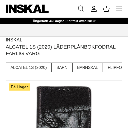
Meny
HOPPA TILL INNEHÅLL
Sök
Logga in
Korg
Sök
Sök
Ångerrätt: 365 dagar • Fri frakt över 500 kr
INSKAL
ALCATEL 1S (2020) LÄDERPLÅNBOKFODRAL
FARLIG VARG
ALCATEL 1S (2020)
BARN
BARNSKAL
FLIPFODR
Få i lager