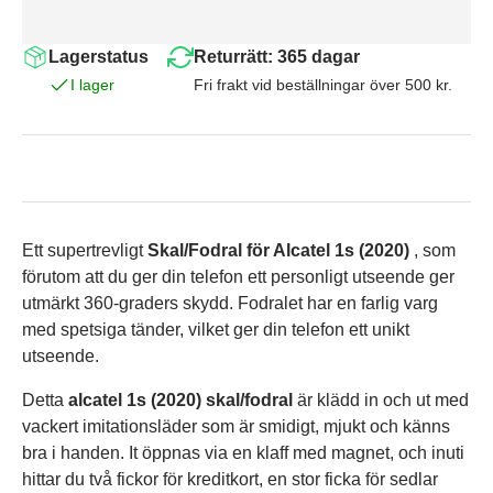
Lagerstatus
Returrätt: 365 dagar
I lager
Fri frakt vid beställningar över 500 kr.
Ett supertrevligt
Skal/Fodral för Alcatel 1s (2020)
, som
förutom att du ger din telefon ett personligt utseende ger
utmärkt 360-graders skydd. Fodralet har en
farlig varg
med spetsiga tänder, vilket ger din telefon ett unikt
utseende.
Detta
alcatel 1s (2020) skal/fodral
är klädd in och ut med
vackert imitationsläder som är smidigt, mjukt och känns
bra i handen. It
öppnas via en klaff med magnet, och inuti
hittar du två fickor för kreditkort, en stor ficka för sedlar