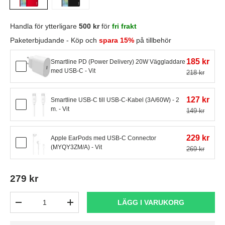
Handla för ytterligare
500 kr
för
fri frakt
Paketerbjudande - Köp och
spara 15%
på tillbehör
185 kr
Smartline PD (Power Delivery) 20W Väggladdare
med USB-C - Vit
218 kr
127 kr
Smartline USB-C till USB-C-Kabel (3A/60W) - 2
m. - Vit
149 kr
229 kr
Apple EarPods med USB-C Connector
(MYQY3ZM/A) - Vit
269 kr
279 kr
Antal
LÄGG I VARUKORG
-
+