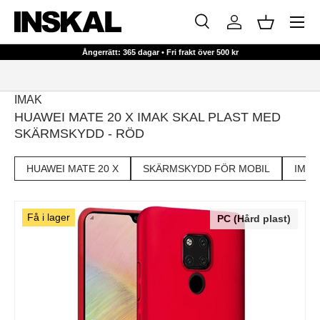
Meny
HOPPA TILL INNEHÅLL
Sök
Logga in
Korg
Sök
Sök
Ångerrätt: 365 dagar • Fri frakt över 500 kr
IMAK
HUAWEI MATE 20 X IMAK SKAL PLAST MED
SKÄRMSKYDD - RÖD
HUAWEI MATE 20 X
SKÄRMSKYDD FÖR MOBIL
IMAK
Få i lager
PC (Hård plast)