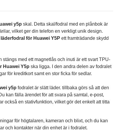
uawei y5p
skal. Detta skal/fodral med en plånbok är
ilar, vilket ger din telefon en verkligt unik design.
a
läderfodral för Huawei Y5P
ett framträdande skydd
 stängs med ett magnetlås och inuti är ett svart TPU-
där Huawei Y5p
ska ligga. I den andra delen av fodralet
ar för kreditkort samt en stor ficka för sedlar.
wei y5p
fodralet är slätt läder.
tillbaka
görs så att den
 Du kan fälla ärendet för att svara på samtal, e-post,
r också en stativfunktion, vilket gör det enkelt att titta
.
ningar för högtalaren, kameran och blixt, och du kan
 och kontakter när din enhet är i fodralet.