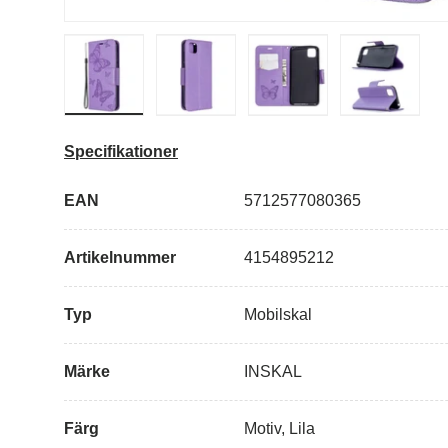
Ladda bild i gallerivisning
Ladda bild i gallerivisning
Ladda bild i galleriv
Specifikationer
EAN
5712577080365
Artikelnummer
4154895212
Typ
Mobilskal
Märke
INSKAL
Färg
Motiv, Lila