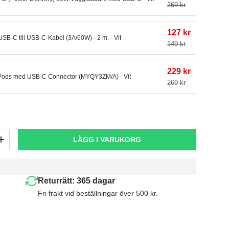
269 kr
127 kr
USB-C till USB-C-Kabel (3A/60W) - 2 m. - Vit
149 kr
229 kr
Pods med USB-C Connector (MYQY3ZM/A) - Vit
269 kr
LÄGG I VARUKORG
+
Returrätt: 365 dagar
Fri frakt vid beställningar över 500 kr.