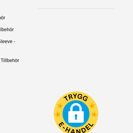
hör
llbehör
leeve -
Tillbehör