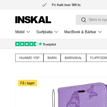
Fri frakt över 500 kr.
HOPPA TILL INNEHÅLL
Sök
Sök
Mobil
Surfplatta
MacBook & Bärbar
HUAWEI Y5P
BARN
BARNSKAL
FLIPFODR
Få i lager