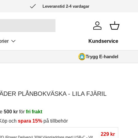
Leveranstid 2-4 vardagar
Logga in
Korg
rier
Kundservice
Trygg E-handel
ÄDER PLÅNBOKVÄSKA - LILA FJÄRIL
re
500 kr
för
fri frakt
 Köp och
spara 15%
på tillbehör
229 kr
 PD (Power Delivery) 30W Väggladdare med USB-C - Vit