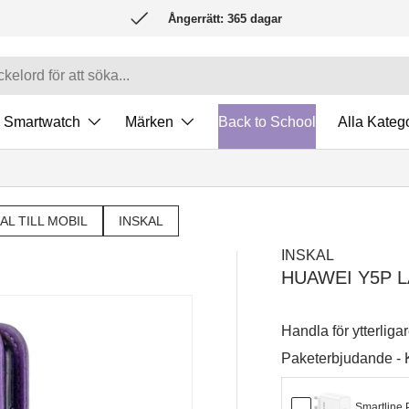
Ångerrätt: 365 dagar
Smartwatch
Märken
Back to School
Alla Katego
AL TILL MOBIL
INSKAL
INSKAL
HUAWEI Y5P L
Handla för ytterliga
Paketerbjudande -
Smartline