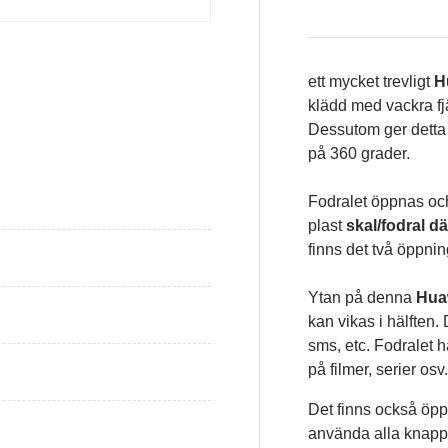
ett mycket trevligt
H
klädd med vackra fjär
isning
Ladda bild i gallerivisning
Dessutom ger dett
på 360 grader.
Fodralet öppnas och
plast
skal/fodral 
finns det två öppning
Ytan på denna
Hua
kan vikas i hälften.
sms, etc. Fodralet ha
på filmer, serier osv
Det finns också öpp
använda alla knappar