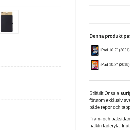
isning
Ladda bild i gallerivisning
Ladda bild i gallerivisning
Denna produkt pa
iPad 10.2" (2021)
iPad 10.2" (2019)
Stilfullt Onsala
surf
förutom exklusiv sv
både repor och tapp
Fram- och baksidan ä
halkfri läderyta. Inu