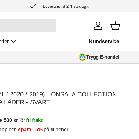
Leveranstid 2-4 vardagar
Logga in
Korg
rier
Kundservice
Trygg E-handel
SURFPLATTA SKAL
SURFPLATTA TILLBEHÖR
ONSALA
021 / 2020 / 2019) - ONSALA COLLECTION
A LÄDER - SVART
re
500 kr
för
fri frakt
 Köp och
spara 15%
på tillbehör