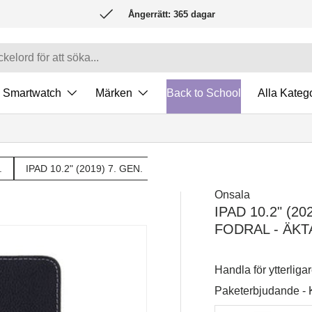
Ångerrätt: 365 dagar
Smartwatch
Märken
Back to School
Alla Katego
.
IPAD 10.2" (2019) 7. GEN.
FODRAL FÖR SURFPLATTA
Onsala
IPAD 10.2" (2
FODRAL - ÄKT
Handla för ytterliga
Paketerbjudande -