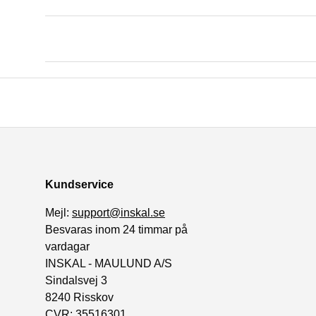
Kundservice
Mejl:
support@inskal.se
Besvaras inom 24 timmar på
vardagar
INSKAL - MAULUND A/S
Sindalsvej 3
8240 Risskov
CVR: 35516301