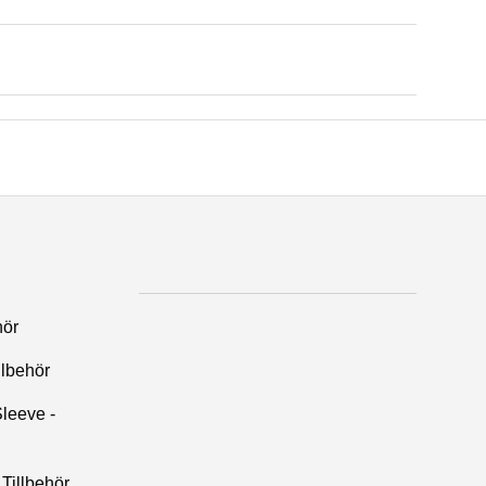
hör
llbehör
leeve -
Tillbehör