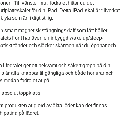
nen. Till vänster inuti fodralet hittar du det
rfplatteskalet för din iPad. Detta
iPad-skal
är tillverkat
yta som är riktigt stilig.
n smart magnetisk stängningsklaff som lätt håller
dralets front har även en inbyggd wake up/sleep-
atiskt tänder och släcker skärmen när du öppnar och
 i fodralet ger ett bekvämt och säkert grepp på din
tvis är alla knappar tillgängliga och både hörlurar och
s medan fodralet är på.
 absolut toppklass.
m produkten är gjord av äkta läder kan det finnas
h patina på lädret.