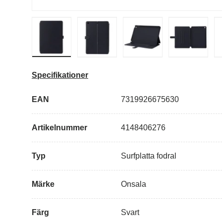
Ladda bild i gallerivisning
Ladda bild i gallerivisning
Ladda bild i galleriv
Specifikationer
EAN
7319926675630
Artikelnummer
4148406276
Typ
Surfplatta fodral
Märke
Onsala
Färg
Svart