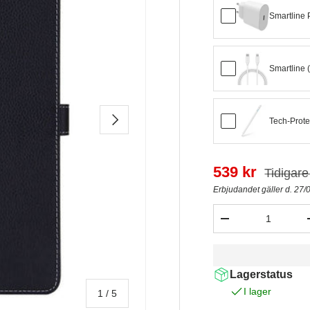
Smartline
Smartline 
NÄSTA
Tech-Protec
539 kr
Tidigare
Erbjudandet gäller d. 27/
Antal
-
Lagerstatus
I lager
av
1
/
5