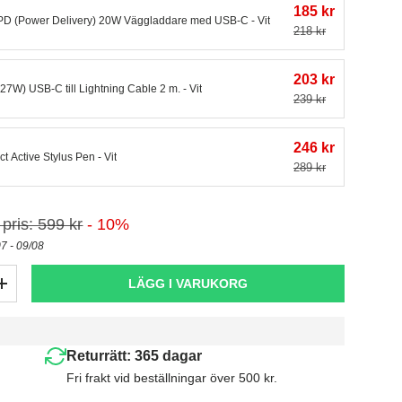
185 kr
 PD (Power Delivery) 20W Väggladdare med USB-C - Vit
218 kr
203 kr
(27W) USB-C till Lightning Cable 2 m. - Vit
239 kr
246 kr
t Active Stylus Pen - Vit
289 kr
 pris: 599 kr
- 10%
07 - 09/08
LÄGG I VARUKORG
+
Returrätt: 365 dagar
Fri frakt vid beställningar över 500 kr.