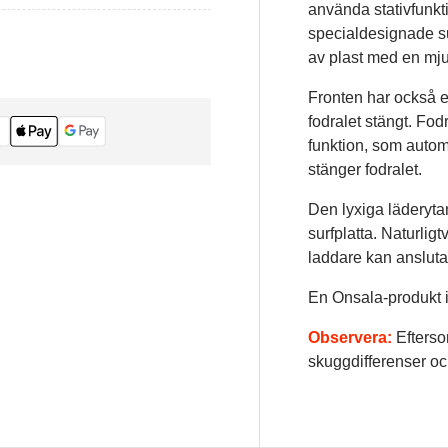
använda stativfunktio
specialdesignade su
av plast med en mjuk 
Fronten har också e
fodralet stängt. Fo
funktion, som autom
stänger fodralet.
Den lyxiga läderytan
surfplatta. Naturlig
laddare kan ansluta
En Onsala-produkt i
Observera:
Efterso
skuggdifferenser oc