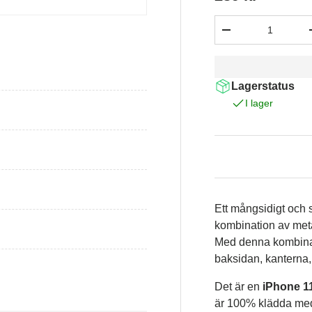
Antal
-
Lagerstatus
I lager
Ett mångsidigt och 
kombination av meta
Med denna kombinat
baksidan, kanterna
Det är en
iPhone 1
är 100% klädda med 