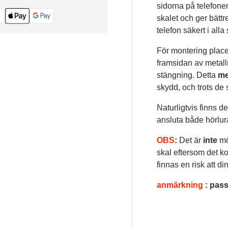
sidorna på telefonen
skalet och ger bätt
telefon säkert i alla 
För montering place
framsidan av metal
stängning. Detta
me
skydd,
och
trots de
Naturligtvis finns d
ansluta både hörlur
OBS
:
Det är
inte
mö
skal eftersom det ko
finnas en risk att din
anmärkning
: pas