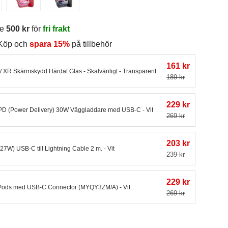
re
500 kr
för
fri frakt
 Köp och
spara 15%
på tillbehör
161 kr
/ XR Skärmskydd Härdat Glas - Skalvänligt - Transparent
189 kr
229 kr
 PD (Power Delivery) 30W Väggladdare med USB-C - Vit
269 kr
203 kr
(27W) USB-C till Lightning Cable 2 m. - Vit
239 kr
229 kr
Pods med USB-C Connector (MYQY3ZM/A) - Vit
269 kr