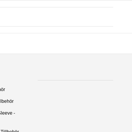
hör
llbehör
leeve -
Tillbehör