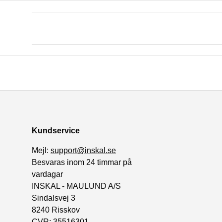
Kundservice
Mejl:
support@inskal.se
Besvaras inom 24 timmar på
vardagar
INSKAL - MAULUND A/S
Sindalsvej 3
8240 Risskov
CVR: 35516301