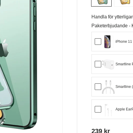
Handla för ytterliga
Paketerbjudande -
iPhone 11 
Smartline
Smartline 
Apple Ear
239 kr