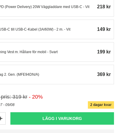
218 kr
 PD (Power Delivery) 20W Väggladdare med USB-C - Vit
149 kr
USB-C till USB-C-Kabel (3A/60W) - 2 m. - Vit
199 kr
ng Vest m. Hållare för mobil - Svart
369 kr
Tag 2. Gen. (MFE94DN/A)
 pris: 319 kr
- 20%
2 dagar kvar
07 - 09/08
LÄGG I VARUKORG
+