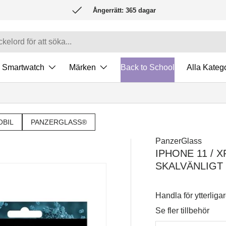
Ångerrätt: 365 dagar
Smartwatch
Märken
Back to School
Alla Katego
OBIL
PANZERGLASS®
PanzerGlass
IPHONE 11 /
SKALVÄNLIGT 
Handla för ytterliga
Se fler tillbehör