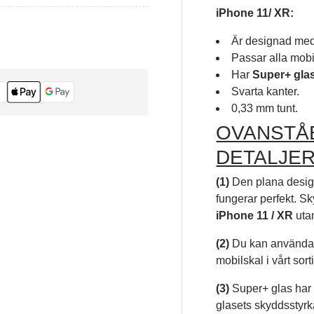
iPhone 11/ XR:
Är designad med 
Passar alla mobil
Har
Super+ gla
Svarta kanter.
0,33 mm tunt.
OVANSTÅ
DETALJER
(1)
Den plana designe
fungerar perfekt. Sk
iPhone 11 / XR
uta
(2)
Du kan använda 
mobilskal i vårt sort
(3)
Super+ glas har
glasets skyddsstyrk