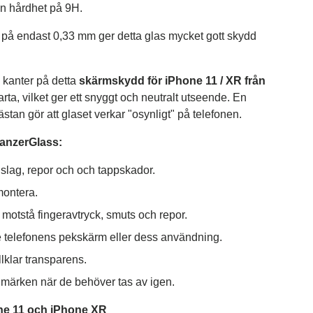
n hårdhet på 9H.
k på endast 0,33 mm ger detta glas mycket gott skydd
 kanter på detta
skärmskydd för iPhone 11 / XR från
arta, vilket ger ett snyggt och neutralt utseende. En
stan gör att glaset verkar "osynligt" på telefonen.
anzerGlass:
slag, repor och och tappskador.
montera.
t motstå fingeravtryck, smuts och repor.
e telefonens pekskärm eller dess användning.
llklar transparens.
märken när de behöver tas av igen.
ne 11 och iPhone XR