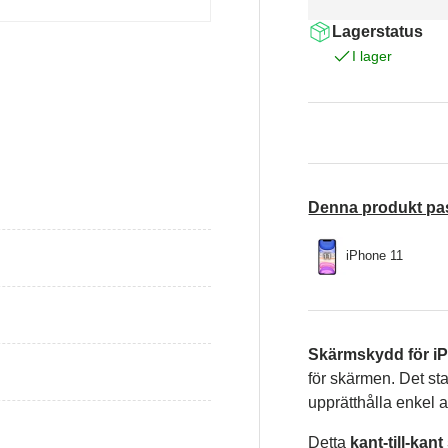
Lagerstatus
I lager
isning
Denna produkt pa
iPhone 11
Skärmskydd för iP
för skärmen. Det st
upprätthålla enkel
Detta
kant-till-ka