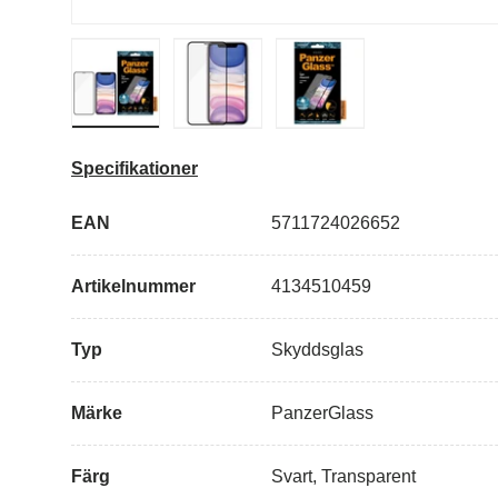
Ladda bild i gallerivisning
Ladda bild i gallerivisning
Ladda bild i galleriv
Specifikationer
EAN
5711724026652
Artikelnummer
4134510459
Typ
Skyddsglas
Märke
PanzerGlass
Färg
Svart, Transparent