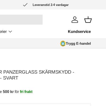
Leveranstid 2-4 vardagar
Logga in
Korg
rier
Kundservice
Trygg E-handel
 XR PANZERGLASS SKÄRMSKYDD -
- SVART
re
500 kr
för
fri frakt