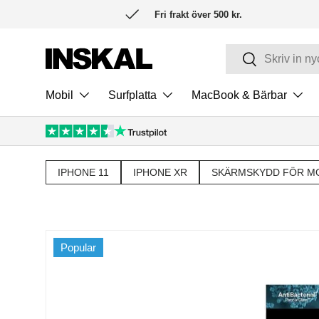
Fri frakt över 500 kr.
HOPPA TILL INNEHÅLL
Sök
Sök
Mobil
Surfplatta
MacBook & Bärbar
IPHONE 11
IPHONE XR
SKÄRMSKYDD FÖR M
Popular