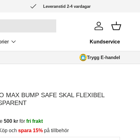
Leveranstid 2-4 vardagar
Logga in
Korg
rier
Kundservice
Trygg E-handel
O MAX BUMP SAFE SKAL FLEXIBEL
NSPARENT
re
500 kr
för
fri frakt
 Köp och
spara 15%
på tillbehör