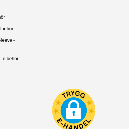
hör
llbehör
leeve -
Tillbehör