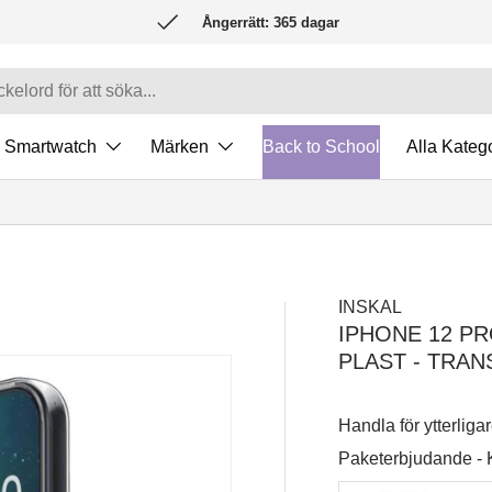
Ångerrätt: 365 dagar
Smartwatch
Märken
Back to School
Alla Katego
INSKAL
IPHONE 12 PR
PLAST - TRA
Handla för ytterliga
Paketerbjudande -