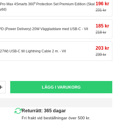
196 kr
Pro Max 4Smarts 360⁰ Protection Set Premium Edition (Skal
ydd)
231 kr
185 kr
 PD (Power Delivery) 20W Väggladdare med USB-C - Vit
218 kr
203 kr
(27W) USB-C till Lightning Cable 2 m. - Vit
239 kr
LÄGG I VARUKORG
+
Returrätt: 365 dagar
Fri frakt vid beställningar över 500 kr.