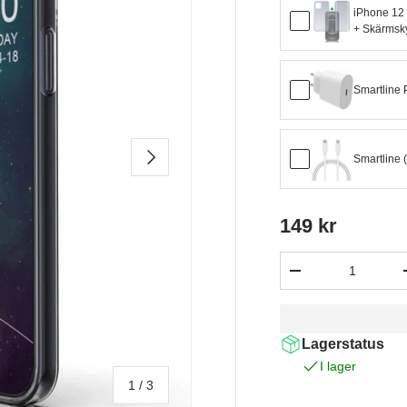
iPhone 12 
+ Skärmsk
Smartline
NÄSTA
Smartline 
149 kr
Antal
-
Lagerstatus
I lager
av
1
/
3