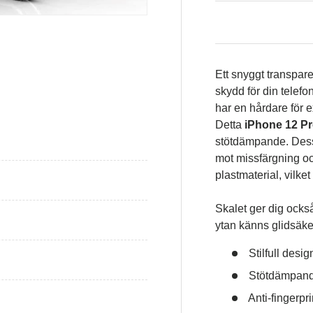
Ett snyggt transpar
isning
skydd för din telefo
har en hårdare för 
Detta
iPhone 12 Pr
stötdämpande. Dessu
mot missfärgning och
plastmaterial, vilke
Skalet ger dig ocks
ytan känns glidsäker
Stilfull desig
Stötdämpand
Anti-fingerpri