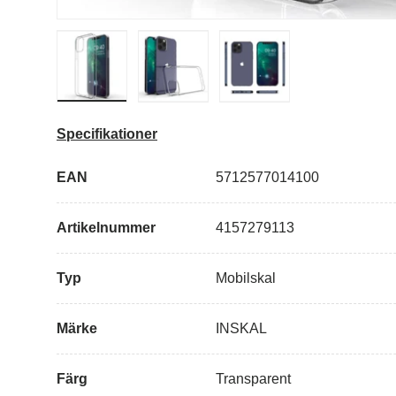
Ladda bild i gallerivisning
Ladda bild i gallerivisning
Ladda bild i galleriv
Specifikationer
EAN
5712577014100
Artikelnummer
4157279113
Typ
Mobilskal
Märke
INSKAL
Färg
Transparent