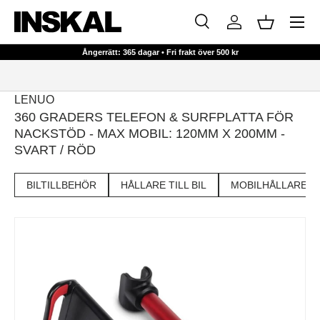
Meny
HOPPA TILL INNEHÅLL
Sök
Logga in
Korg
Sök
Sök
Ångerrätt: 365 dagar • Fri frakt över 500 kr
LENUO
360 GRADERS TELEFON & SURFPLATTA FÖR
NACKSTÖD - MAX MOBIL: 120MM X 200MM -
SVART / RÖD
BILTILLBEHÖR
HÅLLARE TILL BIL
MOBILHÅLLARE TIL