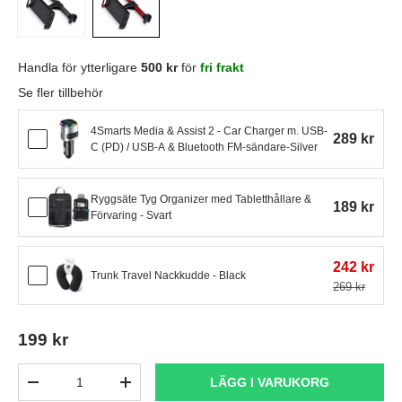
Handla för ytterligare
500 kr
för
fri frakt
Se fler tillbehör
4Smarts Media & Assist 2 - Car Charger m. USB-
289 kr
C (PD) / USB-A & Bluetooth FM-sändare-Silver
Ryggsäte Tyg Organizer med Tabletthållare &
189 kr
Förvaring - Svart
242 kr
Trunk Travel Nackkudde - Black
269 kr
199 kr
Antal
LÄGG I VARUKORG
-
+