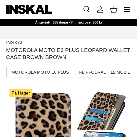
Meny
HOPPA TILL INNEHÅLL
Sök
Logga in
Korg
Sök
Sök
Ångerrätt: 365 dagar • Fri frakt över 500 kr
INSKAL
MOTOROLA MOTO E6 PLUS LEOPARD WALLET
CASE BROWN BROWN
MOTOROLA MOTO E6 PLUS
FLIPFODRAL TILL MOBIL
Få i lager