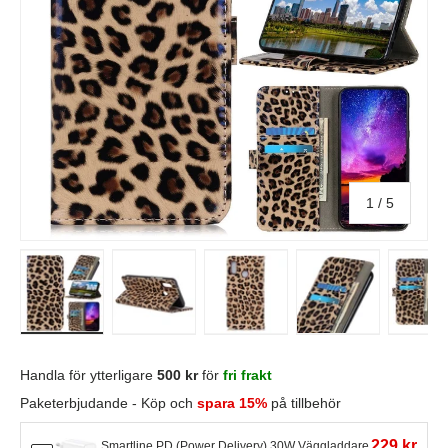
av
1
/
5
Ladda bild i gallerivisning
Ladda bild i gallerivisning
Ladda bild i gallerivisning
Ladda bi
Handla för ytterligare
500 kr
för
fri frakt
Paketerbjudande - Köp och
spara 15%
på tillbehör
229 kr
Smartline PD (Power Delivery) 30W Väggladdare