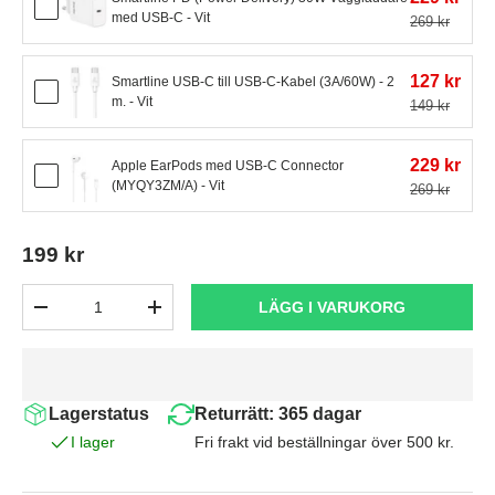
med USB-C - Vit
269 kr
127 kr
Smartline USB-C till USB-C-Kabel (3A/60W) - 2
m. - Vit
149 kr
229 kr
Apple EarPods med USB-C Connector
(MYQY3ZM/A) - Vit
269 kr
199 kr
Antal
LÄGG I VARUKORG
-
+
Lagerstatus
Returrätt: 365 dagar
I lager
Fri frakt vid beställningar över 500 kr.