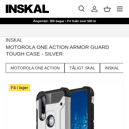
Meny
HOPPA TILL INNEHÅLL
Sök
Logga in
Korg
Sök
Sök
Ångerrätt: 365 dagar • Fri frakt över 500 kr
INSKAL
MOTOROLA ONE ACTION ARMOR GUARD
TOUGH CASE - SILVER
MOTOROLA ONE ACTION
TÅLIGT SKAL
INSKAL
Få i lager