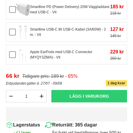
185 kr
Smartline PD (Power Delivery) 20W Väggladdare
med USB-C - Vit
218 kr
127 kr
Smartline USB-C till USB-C-Kabel (3A/60W) - 2
m. - Vit
149 kr
229 kr
Apple EarPods med USB-C Connector
(MYQY3ZM/A) - Vit
269 kr
66 kr
Tidigare pris: 189 kr
- 65%
1 dag kvar
Erbjudandet gäller d. 27/07 - 09/08
Antal
LÄGG I VARUKORG
-
+
Lagerstatus
Returrätt: 365 dagar
I lager
Fri frakt vid beställningar över 500 kr.