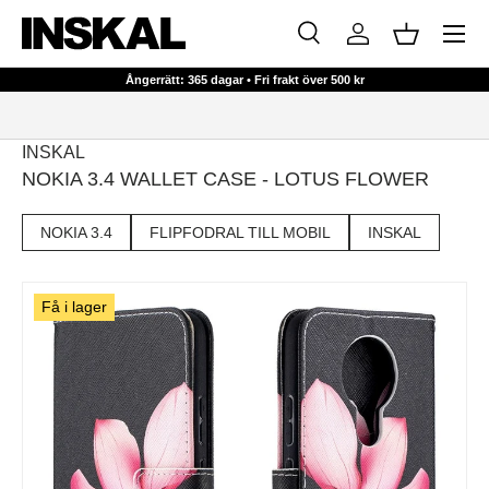
Meny
HOPPA TILL INNEHÅLL
Sök
Logga in
Korg
Sök
Sök
Ångerrätt: 365 dagar • Fri frakt över 500 kr
INSKAL
NOKIA 3.4 WALLET CASE - LOTUS FLOWER
NOKIA 3.4
FLIPFODRAL TILL MOBIL
INSKAL
Få i lager