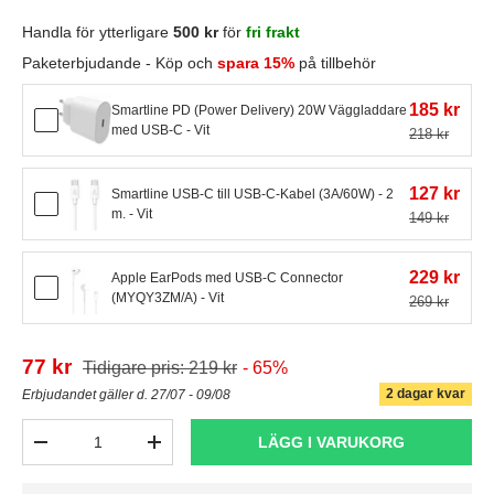
Handla för ytterligare
500 kr
för
fri frakt
Paketerbjudande - Köp och
spara 15%
på tillbehör
185 kr
Smartline PD (Power Delivery) 20W Väggladdare
med USB-C - Vit
218 kr
127 kr
Smartline USB-C till USB-C-Kabel (3A/60W) - 2
m. - Vit
149 kr
229 kr
Apple EarPods med USB-C Connector
(MYQY3ZM/A) - Vit
269 kr
77 kr
Tidigare pris: 219 kr
- 65%
2 dagar kvar
Erbjudandet gäller d. 27/07 - 09/08
Antal
LÄGG I VARUKORG
-
+