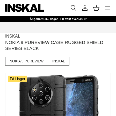
Meny
HOPPA TILL INNEHÅLL
Sök
Logga in
Korg
Sök
Sök
Ångerrätt: 365 dagar • Fri frakt över 500 kr
INSKAL
NOKIA 9 PUREVIEW CASE RUGGED SHIELD
SERIES BLACK
NOKIA 9 PUREVIEW
INSKAL
Få i lager