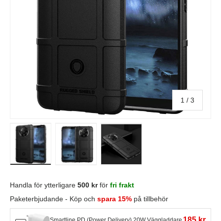
av
1
/
3
Ladda bild i gallerivisning
Ladda bild i gallerivisning
Ladda bild i gallerivisning
Handla för ytterligare
500 kr
för
fri frakt
Paketerbjudande - Köp och
spara 15%
på tillbehör
185 kr
Smartline PD (Power Delivery) 20W Väggladdare