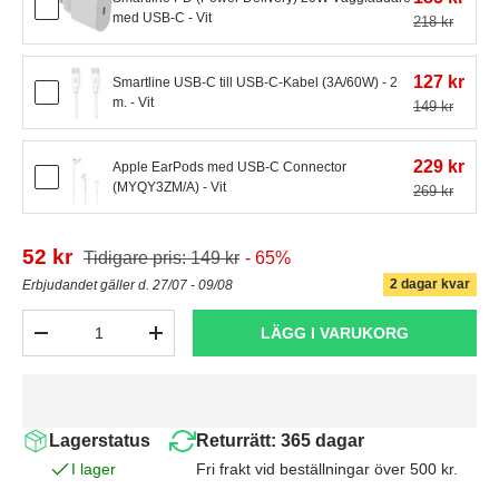
med USB-C - Vit
218 kr
127 kr
Smartline USB-C till USB-C-Kabel (3A/60W) - 2
m. - Vit
149 kr
229 kr
Apple EarPods med USB-C Connector
(MYQY3ZM/A) - Vit
269 kr
52 kr
Tidigare pris: 149 kr
- 65%
2 dagar kvar
Erbjudandet gäller d. 27/07 - 09/08
Antal
LÄGG I VARUKORG
-
+
Lagerstatus
Returrätt: 365 dagar
I lager
Fri frakt vid beställningar över 500 kr.