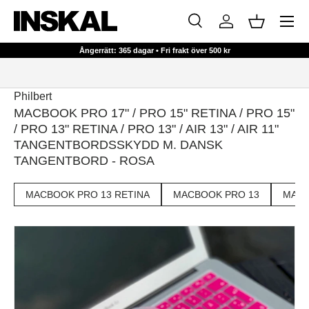
Meny
HOPPA TILL INNEHÅLL
Sök
Logga in
Korg
Sök
Sök
Ångerrätt: 365 dagar • Fri frakt över 500 kr
Philbert
MACBOOK PRO 17" / PRO 15" RETINA / PRO 15"
/ PRO 13" RETINA / PRO 13" / AIR 13" / AIR 11"
TANGENTBORDSSKYDD M. DANSK
TANGENTBORD - ROSA
MACBOOK PRO 13 RETINA
MACBOOK PRO 13
MACB