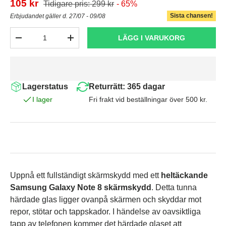
105 kr
Tidigare pris: 299 kr
- 65%
Sista chansen!
Erbjudandet gäller d. 27/07 - 09/08
Antal
LÄGG I VARUKORG
-
+
Lagerstatus
Returrätt: 365 dagar
I lager
Fri frakt vid beställningar över 500 kr.
Uppnå ett fullständigt skärmskydd med ett
heltäckande
Samsung Galaxy Note 8 skärmskydd
. Detta tunna
härdade glas ligger ovanpå skärmen och skyddar mot
repor, stötar och tappskador. I händelse av oavsiktliga
tapp av telefonen kommer det härdade glaset att