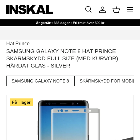
Meny
HOPPA TILL INNEHÅLL
Sök
Logga in
Korg
Sök
Sök
Ångerrätt: 365 dagar • Fri frakt över 500 kr
Hat Prince
SAMSUNG GALAXY NOTE 8 HAT PRINCE
SKÄRMSKYDD FULL SIZE (MED KURVOR)
HÄRDAT GLAS - SILVER
SAMSUNG GALAXY NOTE 8
SKÄRMSKYDD FÖR MOBIL
Få i lager