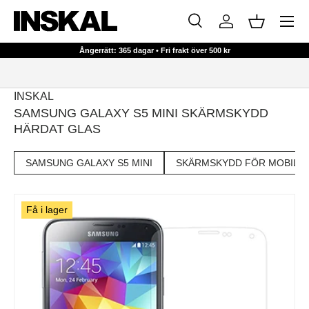
Meny
HOPPA TILL INNEHÅLL
Sök
Logga in
Korg
Sök
Sök
Ångerrätt: 365 dagar • Fri frakt över 500 kr
INSKAL
SAMSUNG GALAXY S5 MINI SKÄRMSKYDD
HÄRDAT GLAS
SAMSUNG GALAXY S5 MINI
SKÄRMSKYDD FÖR MOBIL
Få i lager