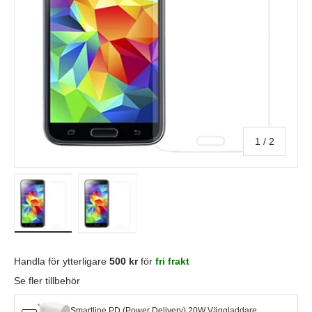
av
1
/
2
Ladda bild i gallerivisning
Ladda bild i gallerivisning
Handla för ytterligare
500 kr
för
fri frakt
Se fler tillbehör
Smartline PD (Power Delivery) 20W Väggladdare