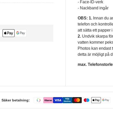
- Face-ID-verk
- Nackband ingår
OBS:
1.
Innan du anv
telefon och kontroll
att sätta ett papper 
2.
Undvik
skarpa för
vatten kommer peksk
Photos
kan endast 
detta är möjligt på d
max. Telefonstorle
Säker betalning: