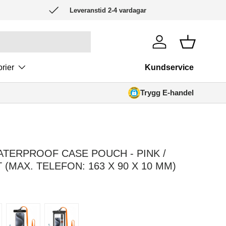
Leveranstid 2-4 vardagar
Logga in
Korg
rier
Kundservice
Trygg E-handel
C85
XIAOMI POCO X8 PRO
IPOD TOUCH (2019)
IPOD 
ATERPROOF CASE POUCH - PINK /
(MAX. TELEFON: 163 X 90 X 10 MM)