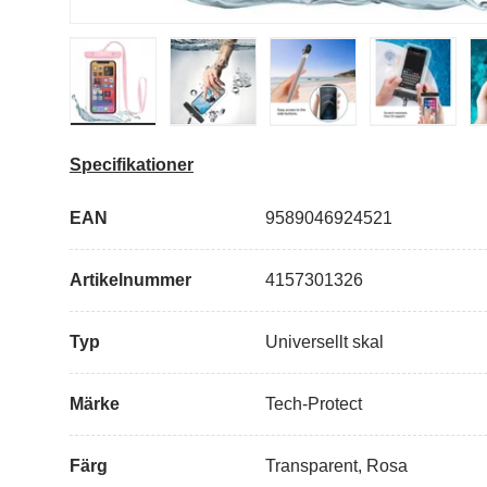
Ladda bild i gallerivisning
Ladda bild i gallerivisning
Ladda bild i galleriv
Specifikationer
EAN
9589046924521
Artikelnummer
4157301326
Typ
Universellt skal
Märke
Tech-Protect
Färg
Transparent, Rosa