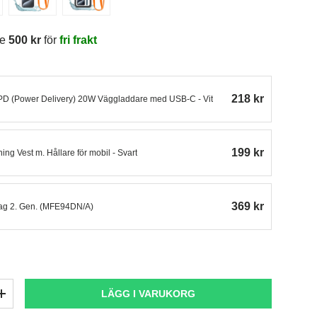
re
500 kr
för
fri frakt
218 kr
 PD (Power Delivery) 20W Väggladdare med USB-C - Vit
199 kr
ng Vest m. Hållare för mobil - Svart
369 kr
Tag 2. Gen. (MFE94DN/A)
LÄGG I VARUKORG
+