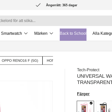
Ångerrätt: 365 dagar
Smartwatch
Märken
Back to School
Alla Katego
OPPO RENO16 F (5G)
HONOR MAGIC V6
XIAOMI POCO 
Tech-Protect
UNIVERSAL W
TRANSPARENT 
Färger