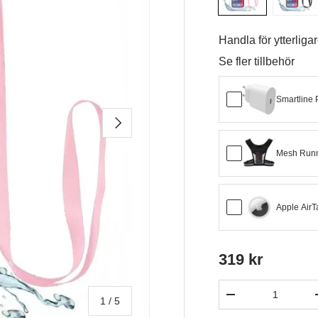
Handla för ytterliga
Se fler tillbehör
Smartline
NÄSTA
Mesh Runni
Apple Air
319 kr
Antal
-
av
1
/
5