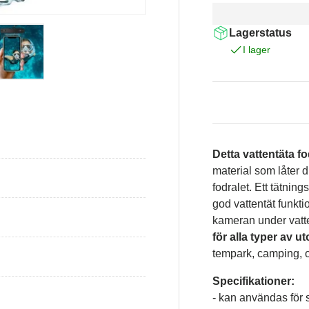
Lagerstatus
I lager
isning
Ladda bild i gallerivisning
Ladda bild i gallerivisning
Detta vattentäta f
material som låter 
fodralet. Ett tätnin
god vattentät funktio
kameran under vatt
för alla typer av 
tempark, camping, o
Specifikationer:
- kan användas för s