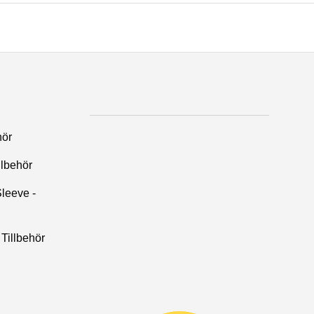
hör
llbehör
leeve -
Tillbehör