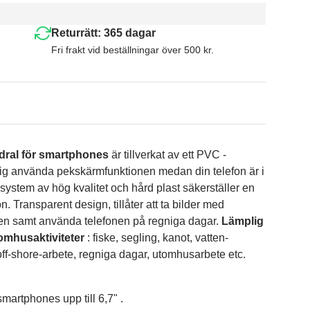
Returrätt: 365 dagar
Fri frakt vid beställningar över 500 kr.
odral för smartphones
är tillverkat av ett PVC -
dig använda pekskärmfunktionen medan din telefon är i
gssystem av hög kvalitet och hård plast säkerställer en
n. Transparent design, tillåter att ta bilder med
en samt använda telefonen på regniga dagar.
Lämplig
utomhusaktiviteter
: fiske, segling, kanot, vatten-
ff-shore-arbete, regniga dagar, utomhusarbete etc.
martphones upp till 6,7" .