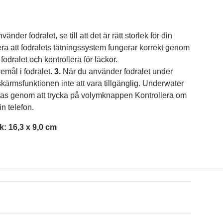
änder fodralet, se till att det är rätt storlek för din
era att fodralets tätningssystem fungerar korrekt genom
i fodralet och kontrollera för läckor.
emål i fodralet.
3.
När du använder fodralet under
ärmsfunktionen inte att vara tillgänglig.
Underwater
tas genom att trycka på volymknappen
Kontrollera om
in telefon.
k: 16,3 x 9,0 cm