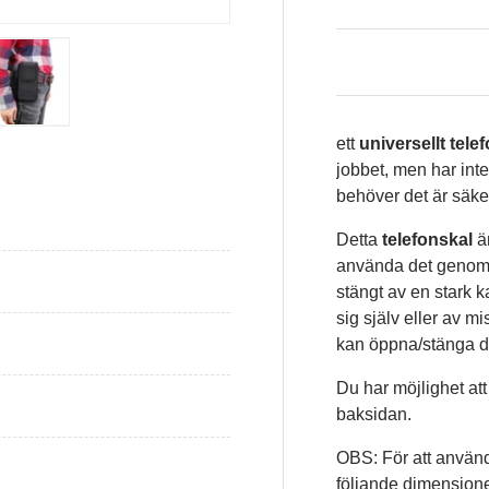
isning
Ladda bild i gallerivisning
Ladda bild i gallerivisning
ett
universellt tele
jobbet, men har inte
behöver det är säker
Detta
telefonskal
ä
använda det genom 
stängt av en stark k
sig själv eller av 
kan öppna/stänga 
Du har möjlighet att
baksidan.
OBS: För att använd
följande dimension