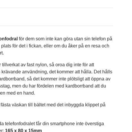
fonfodral
för dem som inte kan göra utan sin telefon på
 plats för det i fickan, eller om du åker på en resa och
t.
r tillverkat av fast nylon, så oroa dig inte för att
krävande användning, det kommer att hålla. Det hålls
ardborrband, så det kommer inte plötsligt att öppna av
misstag, men du har fördelen med kardborrband att du
den med en hand.
 fästa väskan till bältet med det inbyggda klippet på
a telefonfodralet får din smartphone inte överstiga
er:
165 x 80 x 15mm