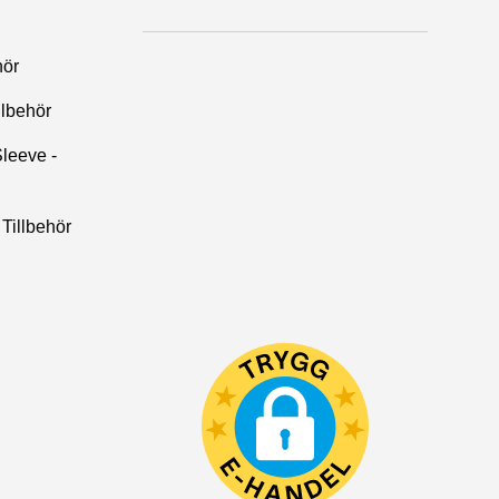
hör
llbehör
leeve -
Tillbehör