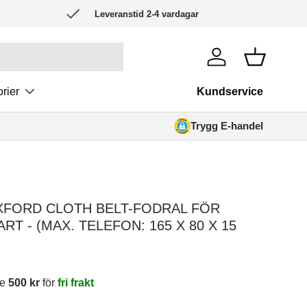
Leveranstid 2-4 vardagar
Logga in
Korg
rier
Kundservice
Trygg E-handel
C85
XIAOMI POCO X8 PRO
BÄLTESVÄSKOR
IPOD TOU
XFORD CLOTH BELT-FODRAL FÖR
RT - (MAX. TELEFON: 165 X 80 X 15
re
500 kr
för
fri frakt