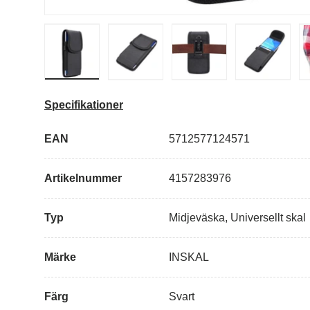
Ladda bild i gallerivisning
Ladda bild i gallerivisning
Ladda bild i galleriv
Specifikationer
EAN
5712577124571
Artikelnummer
4157283976
Typ
Midjeväska, Universellt skal
Märke
INSKAL
Färg
Svart