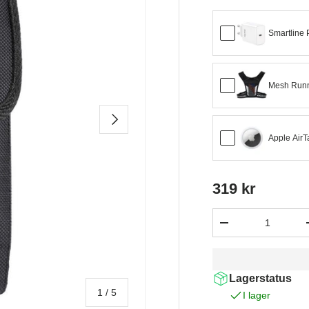
Smartline
Mesh Runni
NÄSTA
Apple Air
319 kr
Antal
-
Lagerstatus
av
1
/
5
I lager