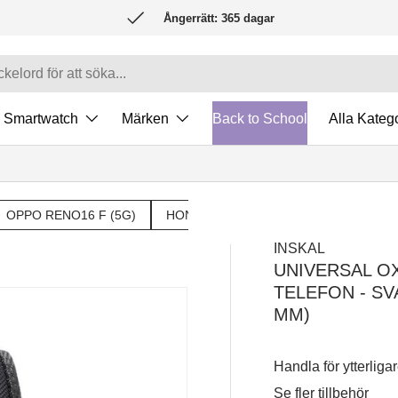
Ångerrätt: 365 dagar
Smartwatch
Märken
Back to School
Alla Katego
OPPO RENO16 F (5G)
HONOR MAGIC V6
XIAOMI POCO 
INSKAL
UNIVERSAL O
TELEFON - SVA
MM)
Handla för ytterliga
Se fler tillbehör