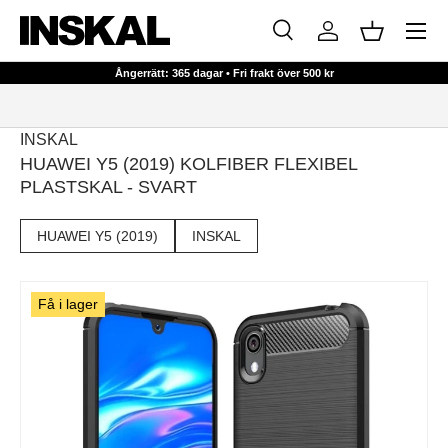
Meny
HOPPA TILL INNEHÅLL
Sök
Logga in
Korg
Sök
Sök
Ångerrätt: 365 dagar • Fri frakt över 500 kr
INSKAL
HUAWEI Y5 (2019) KOLFIBER FLEXIBEL
PLASTSKAL - SVART
HUAWEI Y5 (2019)
INSKAL
Få i lager