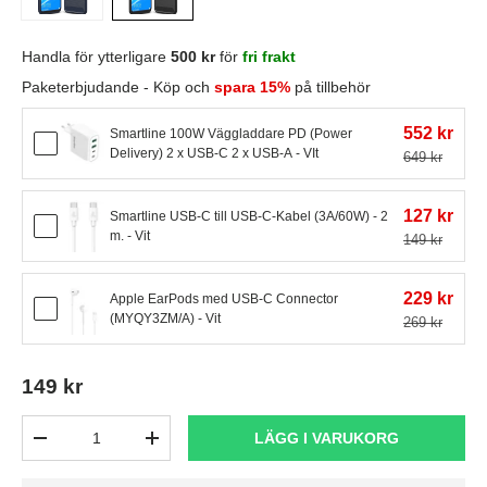
Handla för ytterligare
500 kr
för
fri frakt
Paketerbjudande - Köp och
spara 15%
på tillbehör
552 kr
Smartline 100W Väggladdare PD (Power
Delivery) 2 x USB-C 2 x USB-A - VIt
649 kr
127 kr
Smartline USB-C till USB-C-Kabel (3A/60W) - 2
m. - Vit
149 kr
229 kr
Apple EarPods med USB-C Connector
(MYQY3ZM/A) - Vit
269 kr
149 kr
Antal
LÄGG I VARUKORG
-
+