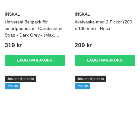
INSKAL
INSKAL
Universal Beltpack för
Axelväska med 2 Fickor (200
smartphones m. Carabiner &
x 130 mm) - Rosa
Strap - Dark Grey - (Max.
Telefon: 170 x 95 x 15 mm)
319 kr
209 kr
LÄGG I VARUKORG
LÄGG I VARUKORG
Universell produkt
Universell produkt
Popular
Popular