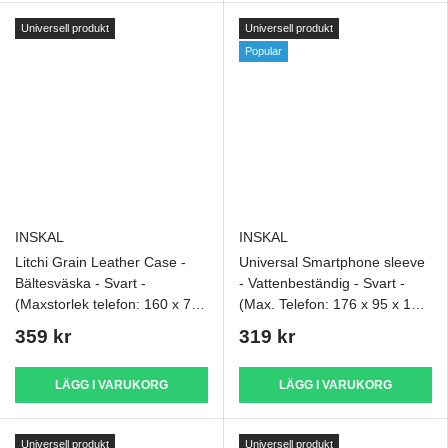
Universell produkt
Universell produkt
Popular
INSKAL
INSKAL
Litchi Grain Leather Case -
Universal Smartphone sleeve
Bältesväska - Svart -
- Vattenbeständig - Svart -
(Maxstorlek telefon: 160 x 77
(Max. Telefon: 176 x 95 x 18
x 15 mm)
mm)
359 kr
319 kr
LÄGG I VARUKORG
LÄGG I VARUKORG
Universell produkt
Universell produkt