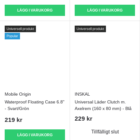
LÄGG I VARUKORG
LÄGG I VARUKORG
Universell produkt
Universell produkt
Popular
Mobile Origin
INSKAL
Waterproof Floating Case 6.8"
Universal Läder Clutch m.
- Svart/Grön
Axelrem (160 x 80 mm) - Blå
229 kr
219 kr
Tillfälligt slut
LÄGG I VARUKORG