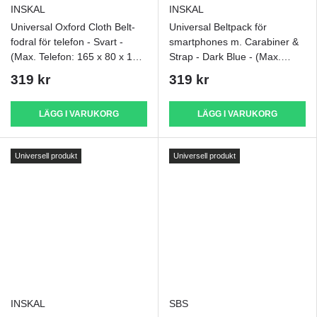
INSKAL
INSKAL
Universal Oxford Cloth Belt-
Universal Beltpack för
fodral för telefon - Svart -
smartphones m. Carabiner &
(Max. Telefon: 165 x 80 x 15
Strap - Dark Blue - (Max.
mm)
Telefon: 170 x 95 x 15 mm)
319 kr
319 kr
LÄGG I VARUKORG
LÄGG I VARUKORG
Universell produkt
Universell produkt
INSKAL
SBS