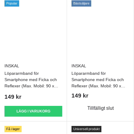
Popular
Bästsäljare
INSKAL
INSKAL
Löpararmband för
Löpararmband för
Smartphone med Ficka och
Smartphone med Ficka och
Reflexer (Max. Mobil: 90 x
Reflexer (Max. Mobil: 90 x
170 mm) - Grå
170 mm) - Svart
149 kr
149 kr
Tillfälligt slut
LÄGG I VARUKORG
Få i lager
Universell produkt