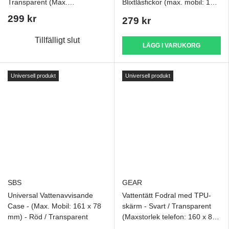
Transparent (Max.
Blixtlåsfickor (max. mobil: 185
Mobilstorlek: 170 x 90 mm)
x 95 x 20 mm) - Grön
299 kr
279 kr
Tillfälligt slut
LÄGG I VARUKORG
Universell produkt
Universell produkt
SBS
GEAR
Universal Vattenavvisande
Vattentätt Fodral med TPU-
Case - (Max. Mobil: 161 x 78
skärm - Svart / Transparent
mm) - Röd / Transparent
(Maxstorlek telefon: 160 x 80
x 10 mm)