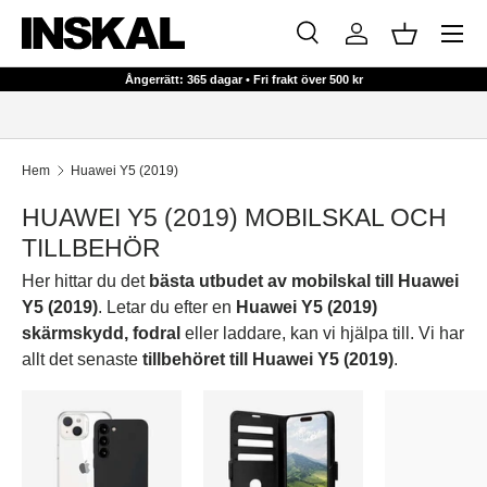
Meny
HOPPA TILL INNEHÅLL
Sök
Logga in
Korg
Sök
Sök
Ångerrätt: 365 dagar • Fri frakt över 500 kr
Hem
Huawei Y5 (2019)
HUAWEI Y5 (2019) MOBILSKAL OCH
TILLBEHÖR
Her hittar du det
bästa utbudet av mobilskal till Huawei
Y5 (2019)
. Letar du efter en
Huawei Y5 (2019)
skärmskydd, fodral
eller laddare, kan vi hjälpa till. Vi har
allt det senaste
tillbehöret till Huawei Y5 (2019)
.