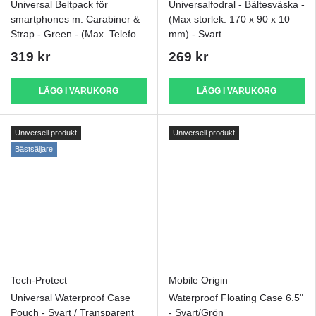
Universal Beltpack för
Universalfodral - Bältesväska -
smartphones m. Carabiner &
(Max storlek: 170 x 90 x 10
Strap - Green - (Max. Telefon:
mm) - Svart
170 x 95 x 15 mm)
319 kr
269 kr
LÄGG I VARUKORG
LÄGG I VARUKORG
Universell produkt
Universell produkt
Bästsäljare
Tech-Protect
Mobile Origin
Universal Waterproof Case
Waterproof Floating Case 6.5"
Pouch - Svart / Transparent
- Svart/Grön