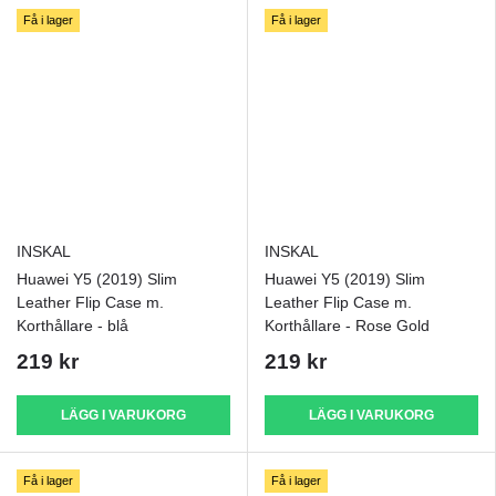
Få i lager
Få i lager
INSKAL
INSKAL
Huawei Y5 (2019) Slim
Huawei Y5 (2019) Slim
Leather Flip Case m.
Leather Flip Case m.
Korthållare - blå
Korthållare - Rose Gold
219 kr
219 kr
LÄGG I VARUKORG
LÄGG I VARUKORG
Få i lager
Få i lager