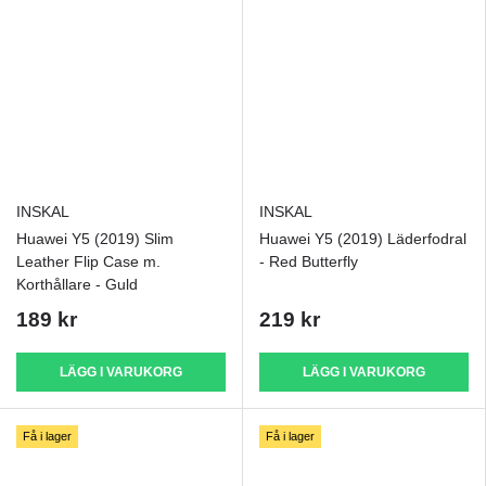
INSKAL
INSKAL
Huawei Y5 (2019) Slim
Huawei Y5 (2019) Läderfodral
Leather Flip Case m.
- Red Butterfly
Korthållare - Guld
189 kr
219 kr
LÄGG I VARUKORG
LÄGG I VARUKORG
Få i lager
Få i lager