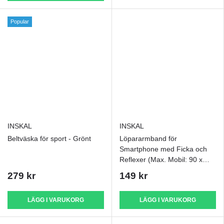
Popular
INSKAL
INSKAL
Beltväska för sport - Grönt
Löpararmband för
Smartphone med Ficka och
Reflexer (Max. Mobil: 90 x
170 mm) - Rosa
279 kr
149 kr
LÄGG I VARUKORG
LÄGG I VARUKORG