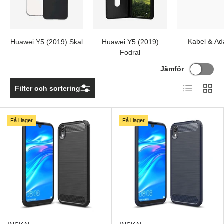
Kabel & Ad
Huawei Y5 (2019) Skal
Huawei Y5 (2019)
Fodral
Jämför
Lista
Rutnä
Filter och sortering
Få i lager
Få i lager