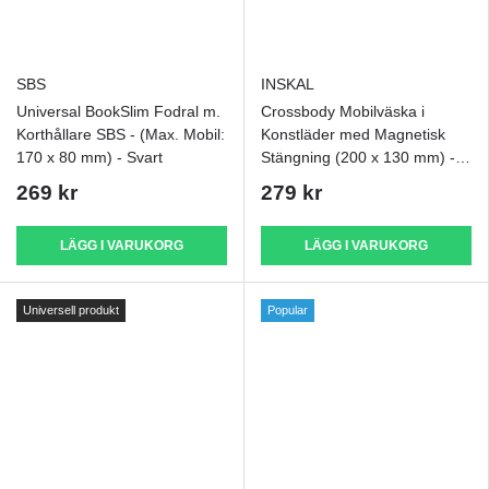
SBS
INSKAL
Universal BookSlim Fodral m.
Crossbody Mobilväska i
Korthållare SBS - (Max. Mobil:
Konstläder med Magnetisk
170 x 80 mm) - Svart
Stängning (200 x 130 mm) -
Svart
269 kr
279 kr
LÄGG I VARUKORG
LÄGG I VARUKORG
Universell produkt
Popular