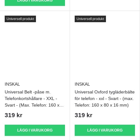
LÄGG I VARUKORG
Universell produkt
Universell produkt
INSKAL
INSKAL
Universal Belt -påse m.
Universal Oxford tygläderbälte
Telefonkortshållare - XXL -
för telefon - xxl - Svart - (max.
Svart - (Max. Telefon: 160 x
Telefon: 160 x 80 x 16 mm)
70 x 16 mm)
319 kr
319 kr
LÄGG I VARUKORG
LÄGG I VARUKORG