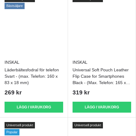
Bästsäljare
INSKAL
INSKAL
Läderbältesfodral för telefon
Universal Soft Pouch Leather
Svart - (max. Telefon: 160 x
Flip Case for Smartphones
83 x 18 mm)
Black - (Max. Telefon: 165 x
83 x 18 mm)
269 kr
319 kr
LÄGG I VARUKORG
LÄGG I VARUKORG
Universell produkt
Universell produkt
Popular