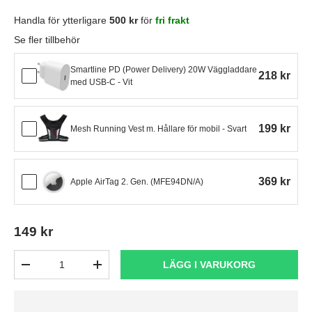
Handla för ytterligare
500 kr
för
fri frakt
Se fler tillbehör
Smartline PD (Power Delivery) 20W Väggladdare
218 kr
med USB-C - Vit
199 kr
Mesh Running Vest m. Hållare för mobil - Svart
369 kr
Apple AirTag 2. Gen. (MFE94DN/A)
149 kr
Antal
LÄGG I VARUKORG
-
+