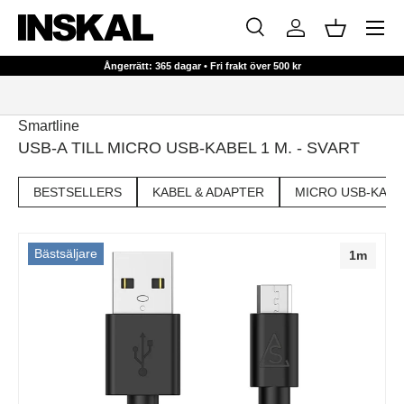
Meny
HOPPA TILL INNEHÅLL
Sök
Logga in
Korg
Sök
Sök
Ångerrätt: 365 dagar • Fri frakt över 500 kr
Smartline
USB-A TILL MICRO USB-KABEL 1 M. - SVART
BESTSELLERS
KABEL & ADAPTER
MICRO USB-KABL
Bästsäljare
1m