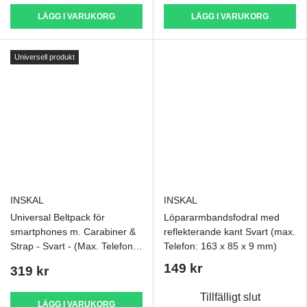
LÄGG I VARUKORG
LÄGG I VARUKORG
Universell produkt
INSKAL
INSKAL
Universal Beltpack för
Löpararmbandsfodral med
smartphones m. Carabiner &
reflekterande kant Svart (max.
Strap - Svart - (Max. Telefon:
Telefon: 163 x 85 x 9 mm)
170 x 95 x 15 mm)
149 kr
319 kr
Tillfälligt slut
LÄGG I VARUKORG