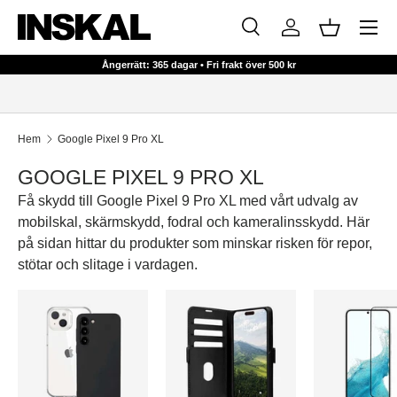
Meny
HOPPA TILL INNEHÅLL
Sök
Logga in
Korg
Sök
Sök
Ångerrätt: 365 dagar • Fri frakt över 500 kr
Hem
Google Pixel 9 Pro XL
GOOGLE PIXEL 9 PRO XL
Få skydd till Google Pixel 9 Pro XL med vårt udvalg av
mobilskal, skärmskydd, fodral och kameralinsskydd. Här
på sidan hittar du produkter som minskar risken för repor,
stötar och slitage i vardagen.