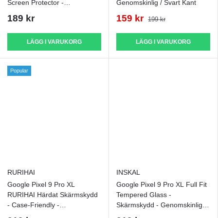
Screen Protector -
Genomskinlig / Svart Kant
Transparent
189 kr
159 kr
199 kr
LÄGG I VARUKORG
LÄGG I VARUKORG
Popular
RURIHAI
INSKAL
Google Pixel 9 Pro XL
Google Pixel 9 Pro XL Full Fit
RURIHAI Härdat Skärmskydd
Tempered Glass -
- Case-Friendly -
Skärmskydd - Genomskinligt /
Genomskinlig
Svart Kant