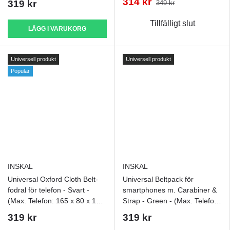
314 kr
319 kr
349 kr
Tillfälligt slut
LÄGG I VARUKORG
Universell produkt
Universell produkt
Popular
INSKAL
INSKAL
Universal Oxford Cloth Belt-
Universal Beltpack för
fodral för telefon - Svart -
smartphones m. Carabiner &
(Max. Telefon: 165 x 80 x 15
Strap - Green - (Max. Telefon:
mm)
170 x 95 x 15 mm)
319 kr
319 kr