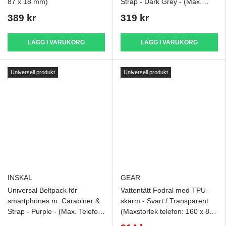
87 x 18 mm)
Strap - Dark Grey - (Max.
Telefon: 170 x 95 x 15 mm)
389 kr
319 kr
LÄGG I VARUKORG
LÄGG I VARUKORG
Universell produkt
Universell produkt
INSKAL
GEAR
Universal Beltpack för
Vattentätt Fodral med TPU-
smartphones m. Carabiner &
skärm - Svart / Transparent
Strap - Purple - (Max. Telefon:
(Maxstorlek telefon: 160 x 80
170 x 95 x 15 mm)
x 10 mm)