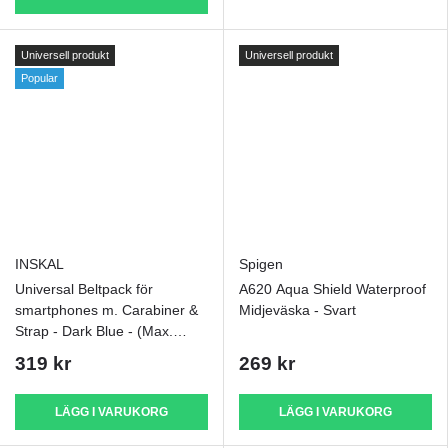
Universell produkt
Universell produkt
Popular
INSKAL
Spigen
Universal Beltpack för
A620 Aqua Shield Waterproof
smartphones m. Carabiner &
Midjeväska - Svart
Strap - Dark Blue - (Max.
Telefon: 170 x 95 x 15 mm)
319 kr
269 kr
LÄGG I VARUKORG
LÄGG I VARUKORG