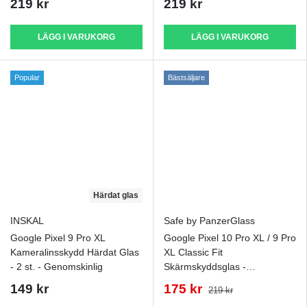
219 kr
219 kr
LÄGG I VARUKORG
LÄGG I VARUKORG
Popular
Bästsäljare
Härdat glas
INSKAL
Safe by PanzerGlass
Google Pixel 9 Pro XL
Google Pixel 10 Pro XL / 9 Pro
Kameralinsskydd Härdat Glas
XL Classic Fit
- 2 st. - Genomskinlig
Skärmskyddsglas -
Genomskinlig
149 kr
175 kr
219 kr